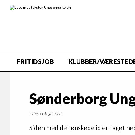
FRITIDSJOB
KLUBBER/VÆRESTED
Sønderborg Un
Siden er taget ned
Siden med det ønskede id er taget ned,