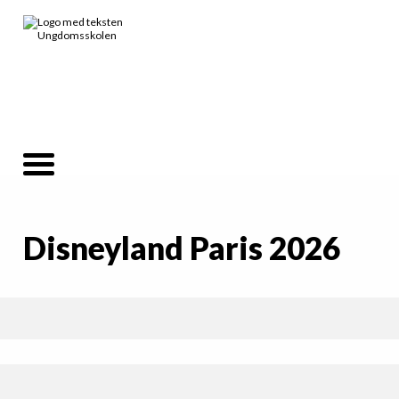
Disneyland Paris 2026
Info
Søndag
Vi tager tidligt afsted i vores egne busser fra